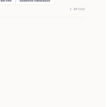
em vinil
Adesivos Resinados
1 ARTIGO