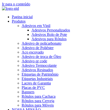
Ir para o conteúdo
Pagina inicial
Produtos
Adesivos em Vinil
Adesivos Personalizados
Adesivos Bolo de Pote
Adesivos para Rótulos
Adesivo de policarbonato
Adesivo de Poliéster
Aço escovado
Adesivo de troca de Óleo
Adesivo qr code
Adesivo Termocolante
Adesivos Resinados
Etiquetas de Patrimônio
Etiquetas Industriais
Lacres de Garantia
Placas de PVC
Banners
Rótulos para Cachaça
Rótulos para Cerveja
Rótulos para Móveis
NOSSA MISSÃO