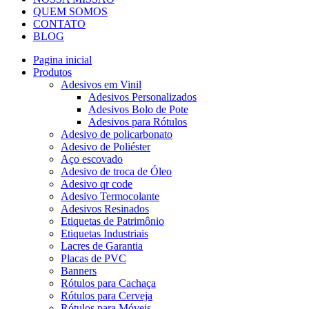
QUEM SOMOS
CONTATO
BLOG
Pagina inicial
Produtos
Adesivos em Vinil
Adesivos Personalizados
Adesivos Bolo de Pote
Adesivos para Rótulos
Adesivo de policarbonato
Adesivo de Poliéster
Aço escovado
Adesivo de troca de Óleo
Adesivo qr code
Adesivo Termocolante
Adesivos Resinados
Etiquetas de Patrimônio
Etiquetas Industriais
Lacres de Garantia
Placas de PVC
Banners
Rótulos para Cachaça
Rótulos para Cerveja
Rótulos para Móveis