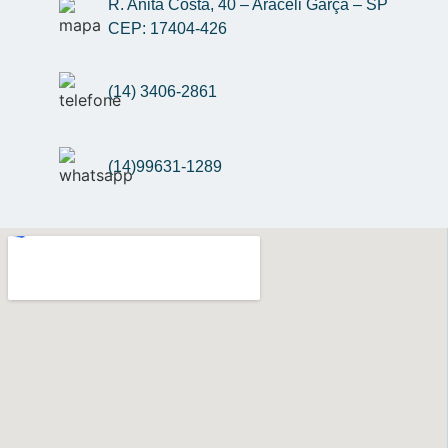
R. Anita Costa, 40 – Araceli Garça – SP 
CEP: 17404-426
(14) 3406-2861
(14)99631-1289