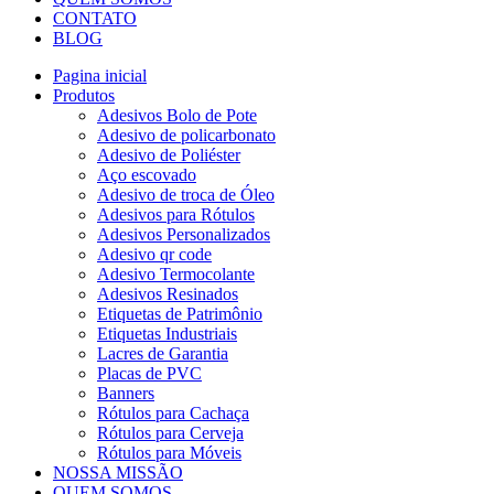
CONTATO
BLOG
Pagina inicial
Produtos
Adesivos Bolo de Pote
Adesivo de policarbonato
Adesivo de Poliéster
Aço escovado
Adesivo de troca de Óleo
Adesivos para Rótulos
Adesivos Personalizados
Adesivo qr code
Adesivo Termocolante
Adesivos Resinados
Etiquetas de Patrimônio
Etiquetas Industriais
Lacres de Garantia
Placas de PVC
Banners
Rótulos para Cachaça
Rótulos para Cerveja
Rótulos para Móveis
NOSSA MISSÃO
QUEM SOMOS