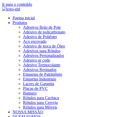
Ir para o conteúdo
Pagina inicial
Produtos
Adesivos Bolo de Pote
Adesivo de policarbonato
Adesivo de Poliéster
Aço escovado
Adesivo de troca de Óleo
Adesivos para Rótulos
Adesivos Personalizados
Adesivo qr code
Adesivo Termocolante
Adesivos Resinados
Etiquetas de Patrimônio
Etiquetas Industriais
Lacres de Garantia
Placas de PVC
Banners
Rótulos para Cachaça
Rótulos para Cerveja
Rótulos para Móveis
NOSSA MISSÃO
QUEM SOMOS