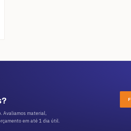
s?
F
. Avaliamos material,
çamento em até 1 dia útil.