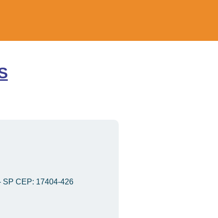
S
a – SP CEP: 17404-426