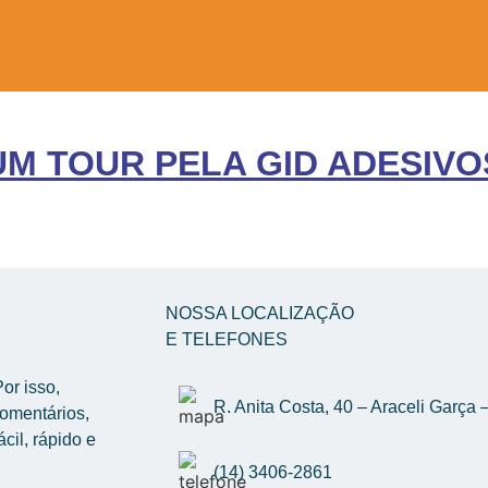
UM TOUR PELA GID ADESIVO
NOSSA LOCALIZAÇÃO
E TELEFONES
r isso, 
R. Anita Costa, 40 – Araceli Garç
omentários, 
il, rápido e 
(14) 3406-2861