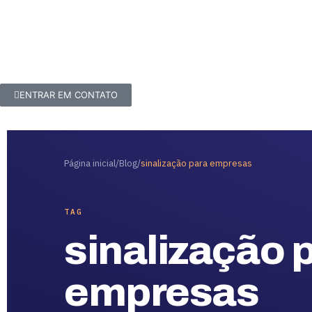
ENTRAR EM CONTATO
Página inicial
/
Blog
/
sinalização para empresas
TAG
sinalização 
empresas