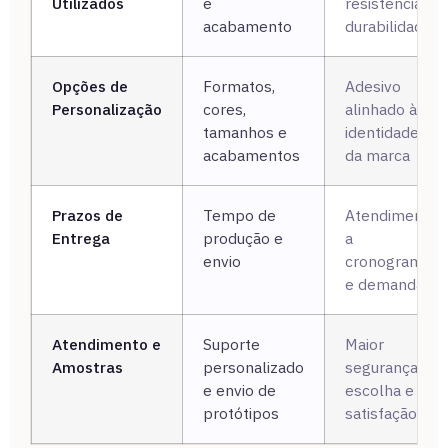
Utilizados
e
resistência e
acabamento
durabilidade
Opções de
Formatos,
Adesivo
Personalização
cores,
alinhado à
tamanhos e
identidade
acabamentos
da marca
Prazos de
Tempo de
Atendimento
Entrega
produção e
a
envio
cronogramas
e demandas
Atendimento e
Suporte
Maior
Amostras
personalizado
segurança na
e envio de
escolha e
protótipos
satisfação