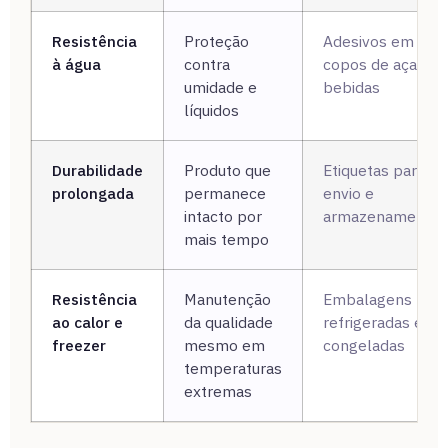
Resistência
Proteção
Adesivos em
à água
contra
copos de açaí e
umidade e
bebidas
líquidos
Durabilidade
Produto que
Etiquetas para
prolongada
permanece
envio e
intacto por
armazenamento
mais tempo
Resistência
Manutenção
Embalagens
ao calor e
da qualidade
refrigeradas e
freezer
mesmo em
congeladas
temperaturas
extremas