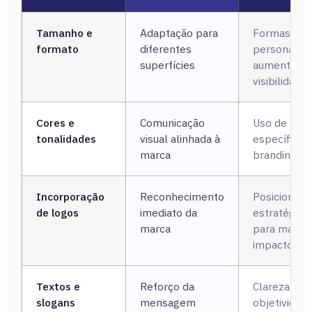
Tamanho e
Adaptação para
Formas
formato
diferentes
personaliza
superfícies
aumentam 
visibilidade
Cores e
Comunicação
Uso de pale
tonalidades
visual alinhada à
específicas
marca
branding
Incorporação
Reconhecimento
Posicionam
de logos
imediato da
estratégico
marca
para maior
impacto
Textos e
Reforço da
Clareza e
slogans
mensagem
objetividad