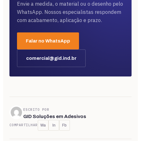
Envie a medida, o material ou o desenho pelo
WhatsApp. Nossos especialistas respondem
com acabamento, aplicação e prazo.
Falar no WhatsApp
comercial@gid.ind.br
ESCRITO POR
GID Soluções em Adesivos
COMPARTILHAR
Wa
In
Fb