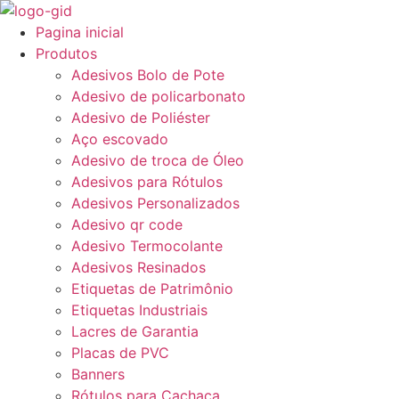
Ir
para
Pagina inicial
o
Produtos
conteúdo
Adesivos Bolo de Pote
Adesivo de policarbonato
Adesivo de Poliéster
Aço escovado
Adesivo de troca de Óleo
Adesivos para Rótulos
Adesivos Personalizados
Adesivo qr code
Adesivo Termocolante
Adesivos Resinados
Etiquetas de Patrimônio
Etiquetas Industriais
Lacres de Garantia
Placas de PVC
Banners
Rótulos para Cachaça