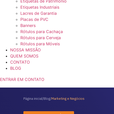
Etiquetas de Patrimônio
Etiquetas Industriais
Lacres de Garantia
Placas de PVC
Banners
Rótulos para Cachaça
Rótulos para Cerveja
Rótulos para Móveis
NOSSA MISSÃO
QUEM SOMOS
CONTATO
BLOG
ENTRAR EM CONTATO
Página inicial
/
Blog
/
Marketing e Negócios