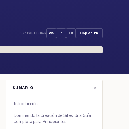
COMPARTILHAR
Wa
In
Fb
Copiar link
SUMÁRIO
3%
Introducción
Dominando la Creación de Sites: Una Guía
Completa para Principiantes