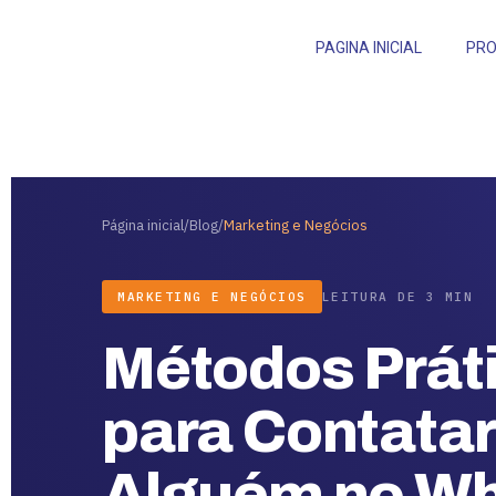
PAGINA INICIAL
PR
Página inicial
/
Blog
/
Marketing e Negócios
MARKETING E NEGÓCIOS
LEITURA DE 3 MIN
Métodos Prát
para Contatar
Alguém no W