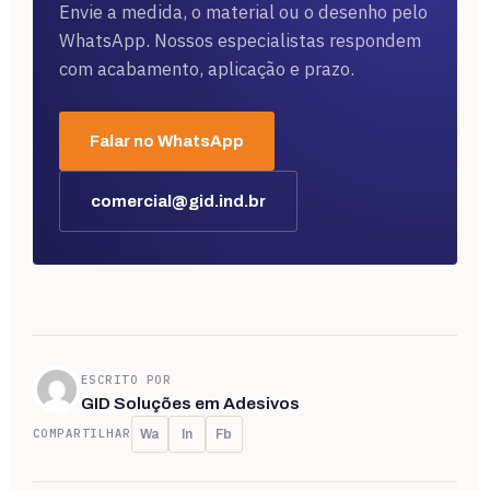
Envie a medida, o material ou o desenho pelo
WhatsApp. Nossos especialistas respondem
com acabamento, aplicação e prazo.
Falar no WhatsApp
comercial@gid.ind.br
ESCRITO POR
GID Soluções em Adesivos
COMPARTILHAR
Wa
In
Fb