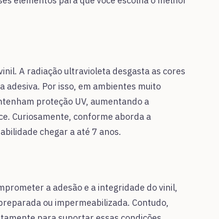
ses elementos para que você escolha o melhor
inil. A radiação ultravioleta desgasta as cores
a adesiva. Por isso, em ambientes muito
 contenham proteção UV, aumentando a
oce. Curiosamente, conforme aborda a
abilidade chegar a até 7 anos.
rometer a adesão e a integridade do vinil,
 preparada ou impermeabilizada. Contudo,
ustamente para suportar essas condições