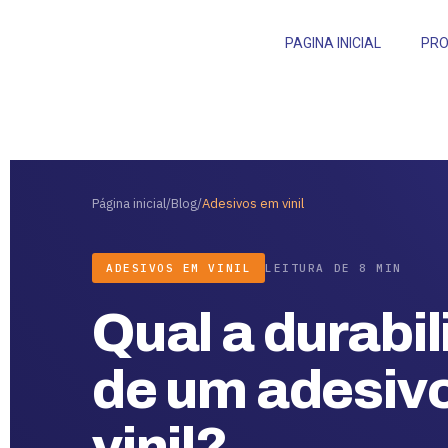
PAGINA INICIAL
PR
Página inicial
/
Blog
/
Adesivos em vinil
ADESIVOS EM VINIL
LEITURA DE 8 MIN
Qual a durabi
de um adesiv
vinil?