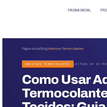
PAGINA INICIAL
PR
Página inicial
/
Blog
/
Adesivos Termocolantes
ADESIVOS TERMOCOLANTES
LEITURA DE 15 MI
Como Usar A
Termocolant
Tecidos: Guia