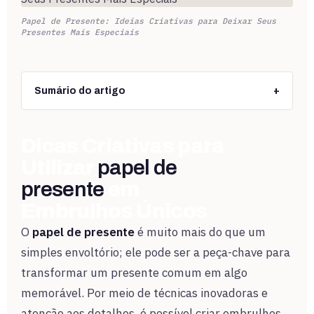
Papel de Presente: Ideias Criativas para Deixar Seus
Presentes Mais Especiais
Sumário do artigo
+
Dicas Criativas para
Utilizar
papel de
presente
em
Embrulhos Únicos
O
papel de presente
é muito mais do que um
simples envoltório; ele pode ser a peça-chave para
transformar um presente comum em algo
memorável. Por meio de técnicas inovadoras e
atenção aos detalhes, é possível criar embrulhos